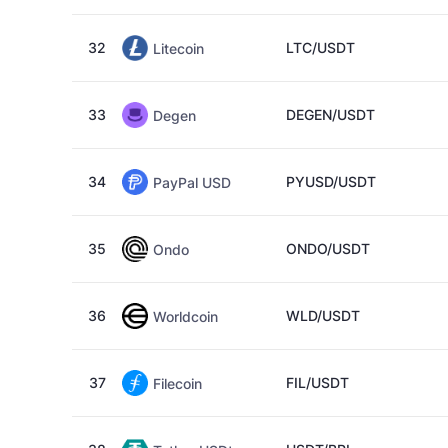
32
LTC/USDT
Litecoin
33
DEGEN/USDT
Degen
34
PYUSD/USDT
PayPal USD
35
ONDO/USDT
Ondo
36
WLD/USDT
Worldcoin
37
FIL/USDT
Filecoin