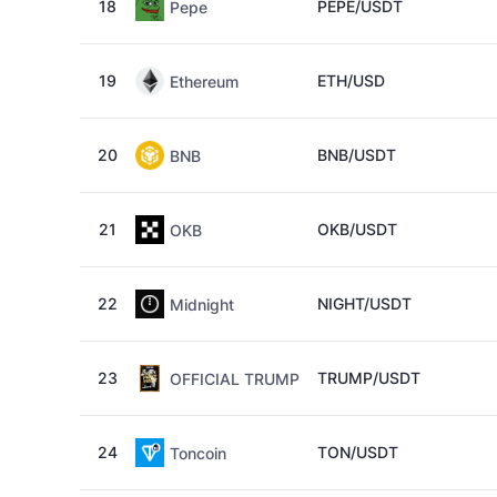
18
PEPE/USDT
Pepe
19
ETH/USD
Ethereum
20
BNB/USDT
BNB
21
OKB/USDT
OKB
22
NIGHT/USDT
Midnight
23
TRUMP/USDT
OFFICIAL TRUMP
24
TON/USDT
Toncoin