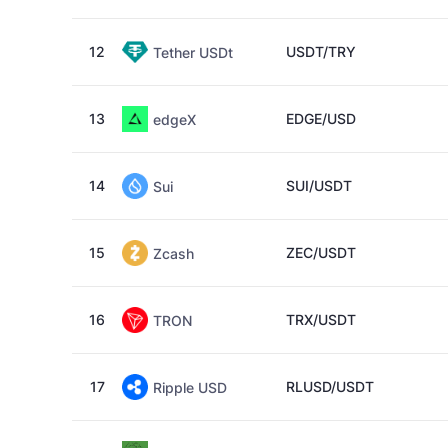
12
USDT/TRY
Tether USDt
13
EDGE/USD
edgeX
14
SUI/USDT
Sui
15
ZEC/USDT
Zcash
16
TRX/USDT
TRON
17
RLUSD/USDT
Ripple USD