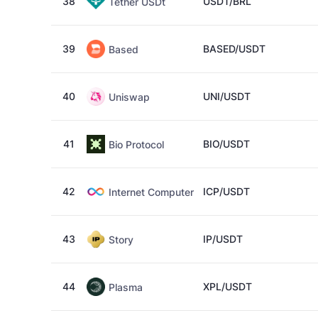
38
USDT/BRL
Tether USDt
39
BASED/USDT
Based
40
UNI/USDT
Uniswap
41
BIO/USDT
Bio Protocol
42
ICP/USDT
Internet Computer
43
IP/USDT
Story
44
XPL/USDT
Plasma