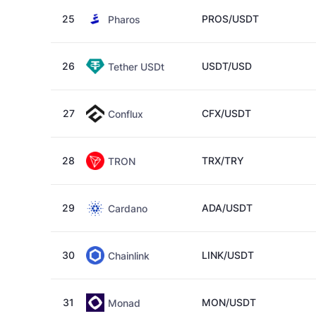
25
PROS/USDT
Pharos
26
USDT/USD
Tether USDt
27
CFX/USDT
Conflux
28
TRX/TRY
TRON
29
ADA/USDT
Cardano
30
LINK/USDT
Chainlink
31
MON/USDT
Monad