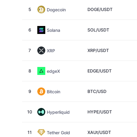
5
DOGE/USDT
Dogecoin
6
SOL/USDT
Solana
7
XRP/USDT
XRP
8
EDGE/USDT
edgeX
9
BTC/USD
Bitcoin
10
HYPE/USDT
Hyperliquid
11
XAUt/USDT
Tether Gold