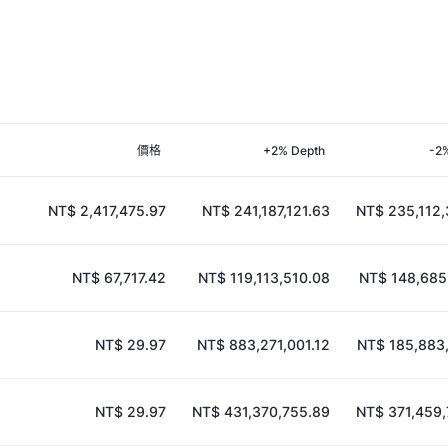
價格
+2% Depth
-2
NT$ 2,417,475.97
NT$ 241,187,121.63
NT$ 235,112,
NT$ 67,717.42
NT$ 119,113,510.08
NT$ 148,685
NT$ 29.97
NT$ 883,271,001.12
NT$ 185,883
NT$ 29.97
NT$ 431,370,755.89
NT$ 371,459,